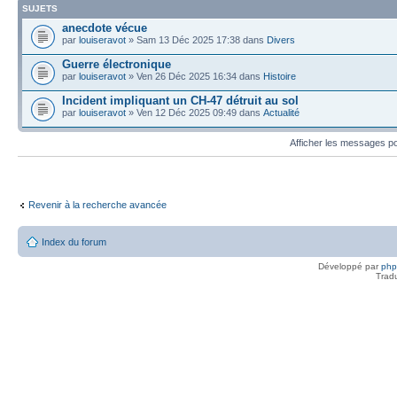
SUJETS
anecdote vécue
par
louiseravot
» Sam 13 Déc 2025 17:38 dans
Divers
Guerre électronique
par
louiseravot
» Ven 26 Déc 2025 16:34 dans
Histoire
Incident impliquant un CH-47 détruit au sol
par
louiseravot
» Ven 12 Déc 2025 09:49 dans
Actualité
Afficher les messages p
Revenir à la recherche avancée
Index du forum
Développé par
ph
Trad