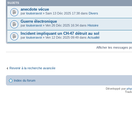
SUJETS
anecdote vécue
par
louiseravot
» Sam 13 Déc 2025 17:38 dans
Divers
Guerre électronique
par
louiseravot
» Ven 26 Déc 2025 16:34 dans
Histoire
Incident impliquant un CH-47 détruit au sol
par
louiseravot
» Ven 12 Déc 2025 09:49 dans
Actualité
Afficher les messages p
Revenir à la recherche avancée
Index du forum
Développé par
ph
Trad