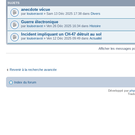
SUJETS
anecdote vécue
par
louiseravot
» Sam 13 Déc 2025 17:38 dans
Divers
Guerre électronique
par
louiseravot
» Ven 26 Déc 2025 16:34 dans
Histoire
Incident impliquant un CH-47 détruit au sol
par
louiseravot
» Ven 12 Déc 2025 09:49 dans
Actualité
Afficher les messages p
Revenir à la recherche avancée
Index du forum
Développé par
ph
Trad