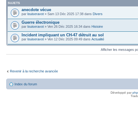
SUJETS
anecdote vécue
par
louiseravot
» Sam 13 Déc 2025 17:38 dans
Divers
Guerre électronique
par
louiseravot
» Ven 26 Déc 2025 16:34 dans
Histoire
Incident impliquant un CH-47 détruit au sol
par
louiseravot
» Ven 12 Déc 2025 09:49 dans
Actualité
Afficher les messages p
Revenir à la recherche avancée
Index du forum
Développé par
ph
Trad