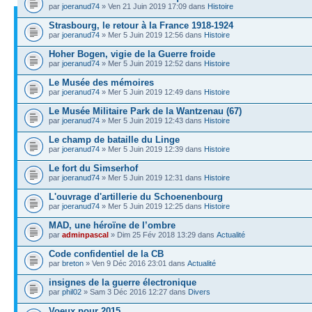
par
joeranud74
» Ven 21 Juin 2019 17:09 dans
Histoire
Strasbourg, le retour à la France 1918-1924
par
joeranud74
» Mer 5 Juin 2019 12:56 dans
Histoire
Hoher Bogen, vigie de la Guerre froide
par
joeranud74
» Mer 5 Juin 2019 12:52 dans
Histoire
Le Musée des mémoires
par
joeranud74
» Mer 5 Juin 2019 12:49 dans
Histoire
Le Musée Militaire Park de la Wantzenau (67)
par
joeranud74
» Mer 5 Juin 2019 12:43 dans
Histoire
Le champ de bataille du Linge
par
joeranud74
» Mer 5 Juin 2019 12:39 dans
Histoire
Le fort du Simserhof
par
joeranud74
» Mer 5 Juin 2019 12:31 dans
Histoire
L'ouvrage d'artillerie du Schoenenbourg
par
joeranud74
» Mer 5 Juin 2019 12:25 dans
Histoire
MAD, une héroïne de l’ombre
par
adminpascal
» Dim 25 Fév 2018 13:29 dans
Actualité
Code confidentiel de la CB
par
breton
» Ven 9 Déc 2016 23:01 dans
Actualité
insignes de la guerre électronique
par
phil02
» Sam 3 Déc 2016 12:27 dans
Divers
Voeux pour 2015