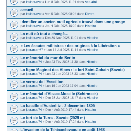
par
louiseravot
» Lun 8 Déc 2025 11:24 dans
Actualité
accueil
par
louiseravot
» Ven 5 Déc 2025 08:24 dans
Divers
identifier un ancien outil agricole trouvé dans une grange
par
louiseravot
» Jeu 4 Déc 2025 10:22 dans
Histoire
La nuit où tout a changé…
par
louiseravot
» Dim 30 Nov 2025 11:01 dans
Histoire
« Les écoutes militaires : des origines à la Libération »
par
joeranud*67
» Lun 14 Juil 2025 11:14 dans
Histoire
Le mémorial du mur de Berlin
par
joeranud74
» Jeu 23 Fév 2023 11:30 dans
Histoire
La ligne Maginot des Alpes : le fort Saint-Gobain (Savoie)
par
joeranud74
» Lun 23 Jan 2023 13:33 dans
Histoire
Le verrou de l'Esseillon
par
joeranud74
» Lun 16 Jan 2023 17:04 dans
Histoire
Le mémorial d'Alsace-Moselle (Schirmeck)
par
joeranud74
» Dim 15 Jan 2023 18:47 dans
Histoire
La bataille d'Austerlitz - 2 décembre 1805
par
joeranud74
» Dim 4 Aoû 2019 17:44 dans
Histoire
Le fort de la Turra - Savoie (2529 m)
par
joeranud74
» Dim 4 Aoû 2019 17:24 dans
Histoire
L'invasion de la Tchécoslovaquie en août 1968