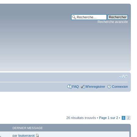
Recherche avancée
FAQ
M’enregistrer
Connexion
26 résultats trouvés •
Page
1
sur
2
•
1
2
DERNIER MESSAGE
par
louiseravot