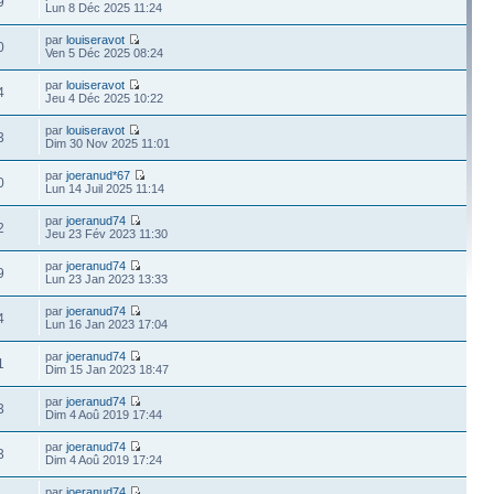
9
Lun 8 Déc 2025 11:24
par
louiseravot
0
Ven 5 Déc 2025 08:24
par
louiseravot
4
Jeu 4 Déc 2025 10:22
par
louiseravot
3
Dim 30 Nov 2025 11:01
par
joeranud*67
0
Lun 14 Juil 2025 11:14
par
joeranud74
2
Jeu 23 Fév 2023 11:30
par
joeranud74
9
Lun 23 Jan 2023 13:33
par
joeranud74
4
Lun 16 Jan 2023 17:04
par
joeranud74
1
Dim 15 Jan 2023 18:47
par
joeranud74
3
Dim 4 Aoû 2019 17:44
par
joeranud74
3
Dim 4 Aoû 2019 17:24
par
joeranud74