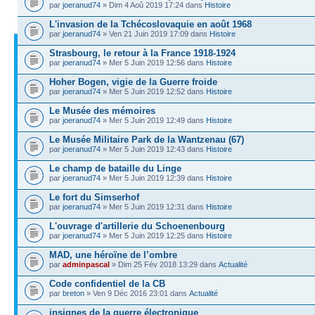
par
joeranud74
» Dim 4 Aoû 2019 17:24 dans
Histoire
L'invasion de la Tchécoslovaquie en août 1968
par
joeranud74
» Ven 21 Juin 2019 17:09 dans
Histoire
Strasbourg, le retour à la France 1918-1924
par
joeranud74
» Mer 5 Juin 2019 12:56 dans
Histoire
Hoher Bogen, vigie de la Guerre froide
par
joeranud74
» Mer 5 Juin 2019 12:52 dans
Histoire
Le Musée des mémoires
par
joeranud74
» Mer 5 Juin 2019 12:49 dans
Histoire
Le Musée Militaire Park de la Wantzenau (67)
par
joeranud74
» Mer 5 Juin 2019 12:43 dans
Histoire
Le champ de bataille du Linge
par
joeranud74
» Mer 5 Juin 2019 12:39 dans
Histoire
Le fort du Simserhof
par
joeranud74
» Mer 5 Juin 2019 12:31 dans
Histoire
L'ouvrage d'artillerie du Schoenenbourg
par
joeranud74
» Mer 5 Juin 2019 12:25 dans
Histoire
MAD, une héroïne de l’ombre
par
adminpascal
» Dim 25 Fév 2018 13:29 dans
Actualité
Code confidentiel de la CB
par
breton
» Ven 9 Déc 2016 23:01 dans
Actualité
insignes de la guerre électronique