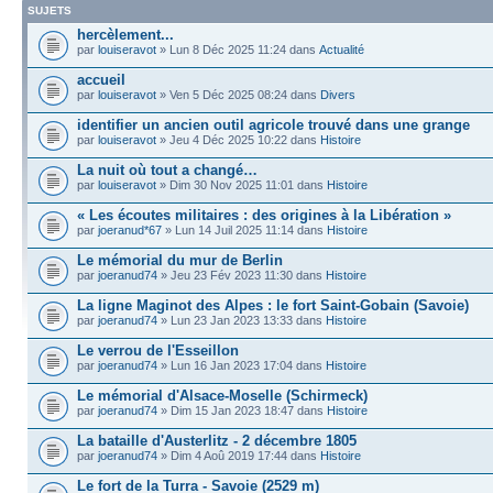
SUJETS
hercèlement...
par
louiseravot
» Lun 8 Déc 2025 11:24 dans
Actualité
accueil
par
louiseravot
» Ven 5 Déc 2025 08:24 dans
Divers
identifier un ancien outil agricole trouvé dans une grange
par
louiseravot
» Jeu 4 Déc 2025 10:22 dans
Histoire
La nuit où tout a changé…
par
louiseravot
» Dim 30 Nov 2025 11:01 dans
Histoire
« Les écoutes militaires : des origines à la Libération »
par
joeranud*67
» Lun 14 Juil 2025 11:14 dans
Histoire
Le mémorial du mur de Berlin
par
joeranud74
» Jeu 23 Fév 2023 11:30 dans
Histoire
La ligne Maginot des Alpes : le fort Saint-Gobain (Savoie)
par
joeranud74
» Lun 23 Jan 2023 13:33 dans
Histoire
Le verrou de l'Esseillon
par
joeranud74
» Lun 16 Jan 2023 17:04 dans
Histoire
Le mémorial d'Alsace-Moselle (Schirmeck)
par
joeranud74
» Dim 15 Jan 2023 18:47 dans
Histoire
La bataille d'Austerlitz - 2 décembre 1805
par
joeranud74
» Dim 4 Aoû 2019 17:44 dans
Histoire
Le fort de la Turra - Savoie (2529 m)