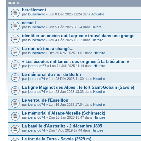
SUJETS
hercèlement...
par
louiseravot
» Lun 8 Déc 2025 11:24 dans
Actualité
accueil
par
louiseravot
» Ven 5 Déc 2025 08:24 dans
Divers
identifier un ancien outil agricole trouvé dans une grange
par
louiseravot
» Jeu 4 Déc 2025 10:22 dans
Histoire
La nuit où tout a changé…
par
louiseravot
» Dim 30 Nov 2025 11:01 dans
Histoire
« Les écoutes militaires : des origines à la Libération »
par
joeranud*67
» Lun 14 Juil 2025 11:14 dans
Histoire
Le mémorial du mur de Berlin
par
joeranud74
» Jeu 23 Fév 2023 11:30 dans
Histoire
La ligne Maginot des Alpes : le fort Saint-Gobain (Savoie)
par
joeranud74
» Lun 23 Jan 2023 13:33 dans
Histoire
Le verrou de l'Esseillon
par
joeranud74
» Lun 16 Jan 2023 17:04 dans
Histoire
Le mémorial d'Alsace-Moselle (Schirmeck)
par
joeranud74
» Dim 15 Jan 2023 18:47 dans
Histoire
La bataille d'Austerlitz - 2 décembre 1805
par
joeranud74
» Dim 4 Aoû 2019 17:44 dans
Histoire
Le fort de la Turra - Savoie (2529 m)