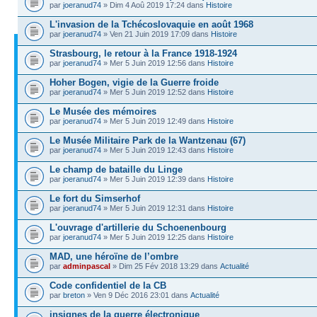
par
joeranud74
» Dim 4 Aoû 2019 17:24 dans
Histoire
L'invasion de la Tchécoslovaquie en août 1968
par
joeranud74
» Ven 21 Juin 2019 17:09 dans
Histoire
Strasbourg, le retour à la France 1918-1924
par
joeranud74
» Mer 5 Juin 2019 12:56 dans
Histoire
Hoher Bogen, vigie de la Guerre froide
par
joeranud74
» Mer 5 Juin 2019 12:52 dans
Histoire
Le Musée des mémoires
par
joeranud74
» Mer 5 Juin 2019 12:49 dans
Histoire
Le Musée Militaire Park de la Wantzenau (67)
par
joeranud74
» Mer 5 Juin 2019 12:43 dans
Histoire
Le champ de bataille du Linge
par
joeranud74
» Mer 5 Juin 2019 12:39 dans
Histoire
Le fort du Simserhof
par
joeranud74
» Mer 5 Juin 2019 12:31 dans
Histoire
L'ouvrage d'artillerie du Schoenenbourg
par
joeranud74
» Mer 5 Juin 2019 12:25 dans
Histoire
MAD, une héroïne de l’ombre
par
adminpascal
» Dim 25 Fév 2018 13:29 dans
Actualité
Code confidentiel de la CB
par
breton
» Ven 9 Déc 2016 23:01 dans
Actualité
insignes de la guerre électronique