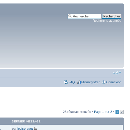
Recherche avancée
FAQ
M’enregistrer
Connexion
26 résultats trouvés •
Page
1
sur
2
•
1
2
DERNIER MESSAGE
par
louiseravot