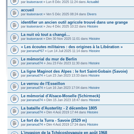
par
louiseravot
» Lun 8 Déc 2025 11:24 dans
Actualité
accueil
par
louiseravot
» Ven 5 Déc 2025 08:24 dans
Divers
identifier un ancien outil agricole trouvé dans une grange
par
louiseravot
» Jeu 4 Déc 2025 10:22 dans
Histoire
La nuit où tout a changé…
par
louiseravot
» Dim 30 Nov 2025 11:01 dans
Histoire
« Les écoutes militaires : des origines à la Libération »
par
joeranud*67
» Lun 14 Juil 2025 11:14 dans
Histoire
Le mémorial du mur de Berlin
par
joeranud74
» Jeu 23 Fév 2023 11:30 dans
Histoire
La ligne Maginot des Alpes : le fort Saint-Gobain (Savoie)
par
joeranud74
» Lun 23 Jan 2023 13:33 dans
Histoire
Le verrou de l'Esseillon
par
joeranud74
» Lun 16 Jan 2023 17:04 dans
Histoire
Le mémorial d'Alsace-Moselle (Schirmeck)
par
joeranud74
» Dim 15 Jan 2023 18:47 dans
Histoire
La bataille d'Austerlitz - 2 décembre 1805
par
joeranud74
» Dim 4 Aoû 2019 17:44 dans
Histoire
Le fort de la Turra - Savoie (2529 m)
par
joeranud74
» Dim 4 Aoû 2019 17:24 dans
Histoire
L'invasion de la Tchécoslovaquie en août 1968