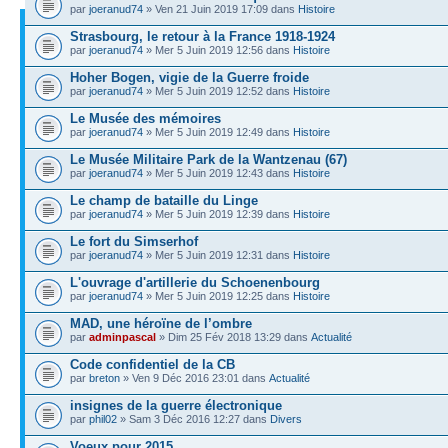
par
joeranud74
» Ven 21 Juin 2019 17:09 dans
Histoire
Strasbourg, le retour à la France 1918-1924
par
joeranud74
» Mer 5 Juin 2019 12:56 dans
Histoire
Hoher Bogen, vigie de la Guerre froide
par
joeranud74
» Mer 5 Juin 2019 12:52 dans
Histoire
Le Musée des mémoires
par
joeranud74
» Mer 5 Juin 2019 12:49 dans
Histoire
Le Musée Militaire Park de la Wantzenau (67)
par
joeranud74
» Mer 5 Juin 2019 12:43 dans
Histoire
Le champ de bataille du Linge
par
joeranud74
» Mer 5 Juin 2019 12:39 dans
Histoire
Le fort du Simserhof
par
joeranud74
» Mer 5 Juin 2019 12:31 dans
Histoire
L'ouvrage d'artillerie du Schoenenbourg
par
joeranud74
» Mer 5 Juin 2019 12:25 dans
Histoire
MAD, une héroïne de l’ombre
par
adminpascal
» Dim 25 Fév 2018 13:29 dans
Actualité
Code confidentiel de la CB
par
breton
» Ven 9 Déc 2016 23:01 dans
Actualité
insignes de la guerre électronique
par
phil02
» Sam 3 Déc 2016 12:27 dans
Divers
Voeux pour 2015