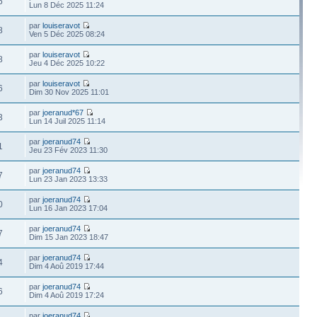
6
Lun 8 Déc 2025 11:24
par
louiseravot
8
Ven 5 Déc 2025 08:24
par
louiseravot
8
Jeu 4 Déc 2025 10:22
par
louiseravot
6
Dim 30 Nov 2025 11:01
par
joeranud*67
3
Lun 14 Juil 2025 11:14
par
joeranud74
1
Jeu 23 Fév 2023 11:30
par
joeranud74
7
Lun 23 Jan 2023 13:33
par
joeranud74
0
Lun 16 Jan 2023 17:04
par
joeranud74
7
Dim 15 Jan 2023 18:47
par
joeranud74
4
Dim 4 Aoû 2019 17:44
par
joeranud74
6
Dim 4 Aoû 2019 17:24
par
joeranud74