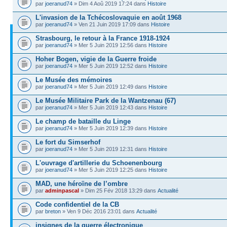
par
joeranud74
» Dim 4 Aoû 2019 17:24 dans
Histoire
L'invasion de la Tchécoslovaquie en août 1968
par
joeranud74
» Ven 21 Juin 2019 17:09 dans
Histoire
Strasbourg, le retour à la France 1918-1924
par
joeranud74
» Mer 5 Juin 2019 12:56 dans
Histoire
Hoher Bogen, vigie de la Guerre froide
par
joeranud74
» Mer 5 Juin 2019 12:52 dans
Histoire
Le Musée des mémoires
par
joeranud74
» Mer 5 Juin 2019 12:49 dans
Histoire
Le Musée Militaire Park de la Wantzenau (67)
par
joeranud74
» Mer 5 Juin 2019 12:43 dans
Histoire
Le champ de bataille du Linge
par
joeranud74
» Mer 5 Juin 2019 12:39 dans
Histoire
Le fort du Simserhof
par
joeranud74
» Mer 5 Juin 2019 12:31 dans
Histoire
L'ouvrage d'artillerie du Schoenenbourg
par
joeranud74
» Mer 5 Juin 2019 12:25 dans
Histoire
MAD, une héroïne de l’ombre
par
adminpascal
» Dim 25 Fév 2018 13:29 dans
Actualité
Code confidentiel de la CB
par
breton
» Ven 9 Déc 2016 23:01 dans
Actualité
insignes de la guerre électronique