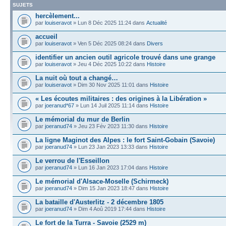
SUJETS
hercèlement...
par
louiseravot
» Lun 8 Déc 2025 11:24 dans
Actualité
accueil
par
louiseravot
» Ven 5 Déc 2025 08:24 dans
Divers
identifier un ancien outil agricole trouvé dans une grange
par
louiseravot
» Jeu 4 Déc 2025 10:22 dans
Histoire
La nuit où tout a changé…
par
louiseravot
» Dim 30 Nov 2025 11:01 dans
Histoire
« Les écoutes militaires : des origines à la Libération »
par
joeranud*67
» Lun 14 Juil 2025 11:14 dans
Histoire
Le mémorial du mur de Berlin
par
joeranud74
» Jeu 23 Fév 2023 11:30 dans
Histoire
La ligne Maginot des Alpes : le fort Saint-Gobain (Savoie)
par
joeranud74
» Lun 23 Jan 2023 13:33 dans
Histoire
Le verrou de l'Esseillon
par
joeranud74
» Lun 16 Jan 2023 17:04 dans
Histoire
Le mémorial d'Alsace-Moselle (Schirmeck)
par
joeranud74
» Dim 15 Jan 2023 18:47 dans
Histoire
La bataille d'Austerlitz - 2 décembre 1805
par
joeranud74
» Dim 4 Aoû 2019 17:44 dans
Histoire
Le fort de la Turra - Savoie (2529 m)