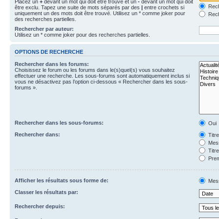
Placez un
+
devant un mot qui doit être trouvé et un
-
devant un mot qui doit
Rech
être exclu. Tapez une suite de mots séparés par des
|
entre crochets si
uniquement un des mots doit être trouvé. Utilisez un * comme joker pour
Rech
des recherches partielles.
Rechercher par auteur:
Utilisez un * comme joker pour des recherches partielles.
OPTIONS DE RECHERCHE
Rechercher dans les forums:
Choisissez le forum ou les forums dans le(s)quel(s) vous souhaitez
effectuer une recherche. Les sous-forums sont automatiquement inclus si
vous ne désactivez pas l’option ci-dessous « Rechercher dans les sous-
forums ».
Rechercher dans les sous-forums:
Oui
Rechercher dans:
Titr
Mess
Titr
Prem
Afficher les résultats sous forme de:
Mes
Classer les résultats par:
Rechercher depuis: