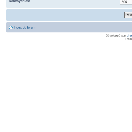
Renvoyer les:
Index du forum
Développé par
ph
Trad