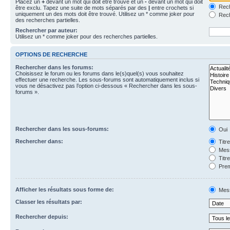
Placez un
+
devant un mot qui doit être trouvé et un
-
devant un mot qui doit
Rech
être exclu. Tapez une suite de mots séparés par des
|
entre crochets si
uniquement un des mots doit être trouvé. Utilisez un * comme joker pour
Rech
des recherches partielles.
Rechercher par auteur:
Utilisez un * comme joker pour des recherches partielles.
OPTIONS DE RECHERCHE
Rechercher dans les forums:
Choisissez le forum ou les forums dans le(s)quel(s) vous souhaitez
effectuer une recherche. Les sous-forums sont automatiquement inclus si
vous ne désactivez pas l’option ci-dessous « Rechercher dans les sous-
forums ».
Rechercher dans les sous-forums:
Oui
Rechercher dans:
Titr
Mess
Titr
Prem
Afficher les résultats sous forme de:
Mes
Classer les résultats par:
Rechercher depuis: