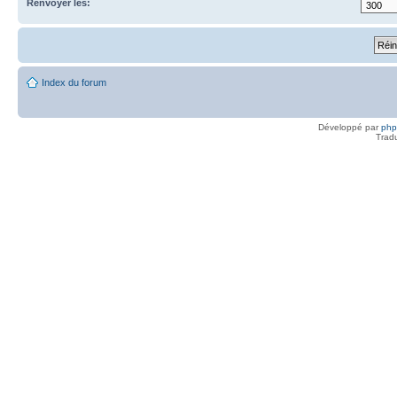
Renvoyer les:
Index du forum
Développé par
ph
Trad