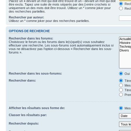
Placez un
+
devant un mot qui doit être trouvé et un
-
devant un mot qui doit
Rech
être exclu. Tapez une suite de mots séparés par des
|
entre crochets si
uniquement un des mots doit être trouvé. Utilisez un * comme joker pour
Rech
des recherches partielles.
Rechercher par auteur:
Utilisez un * comme joker pour des recherches partielles.
OPTIONS DE RECHERCHE
Rechercher dans les forums:
Choisissez le forum ou les forums dans le(s)quel(s) vous souhaitez
effectuer une recherche. Les sous-forums sont automatiquement inclus si
vous ne désactivez pas l’option ci-dessous « Rechercher dans les sous-
forums ».
Rechercher dans les sous-forums:
Oui
Rechercher dans:
Titr
Mess
Titr
Prem
Afficher les résultats sous forme de:
Mes
Classer les résultats par:
Rechercher depuis: