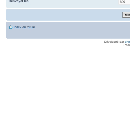
Renvoyer les:
Index du forum
Développé par
ph
Trad