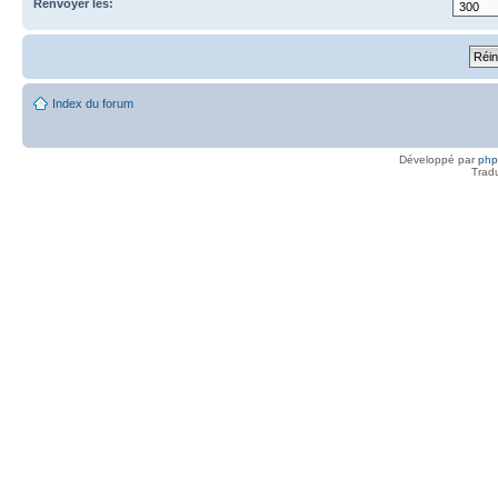
Renvoyer les:
Index du forum
Développé par
ph
Trad