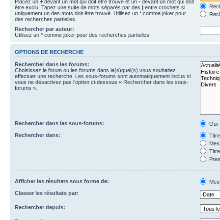
Placez un
+
devant un mot qui doit être trouvé et un
-
devant un mot qui doit
Rech
être exclu. Tapez une suite de mots séparés par des
|
entre crochets si
uniquement un des mots doit être trouvé. Utilisez un * comme joker pour
Rech
des recherches partielles.
Rechercher par auteur:
Utilisez un * comme joker pour des recherches partielles.
OPTIONS DE RECHERCHE
Rechercher dans les forums:
Choisissez le forum ou les forums dans le(s)quel(s) vous souhaitez
effectuer une recherche. Les sous-forums sont automatiquement inclus si
vous ne désactivez pas l’option ci-dessous « Rechercher dans les sous-
forums ».
Rechercher dans les sous-forums:
Oui
Rechercher dans:
Titr
Mess
Titr
Prem
Afficher les résultats sous forme de:
Mes
Classer les résultats par:
Rechercher depuis: