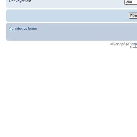
Renvoyer les:
Index du forum
Développé par
ph
Trad