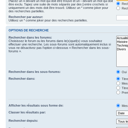
Placez un
+
devant un mot qui doit être trouvé et un
-
devant un mot qui doit
Rech
être exclu. Tapez une suite de mots séparés par des
|
entre crochets si
uniquement un des mots doit être trouvé. Utilisez un * comme joker pour
Rech
des recherches partielles.
Rechercher par auteur:
Utilisez un * comme joker pour des recherches partielles.
OPTIONS DE RECHERCHE
Rechercher dans les forums:
Choisissez le forum ou les forums dans le(s)quel(s) vous souhaitez
effectuer une recherche. Les sous-forums sont automatiquement inclus si
vous ne désactivez pas l’option ci-dessous « Rechercher dans les sous-
forums ».
Rechercher dans les sous-forums:
Oui
Rechercher dans:
Titr
Mess
Titr
Prem
Afficher les résultats sous forme de:
Mes
Classer les résultats par:
Rechercher depuis: