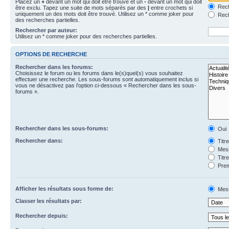
Placez un
+
devant un mot qui doit être trouvé et un
-
devant un mot qui doit
Rech
être exclu. Tapez une suite de mots séparés par des
|
entre crochets si
uniquement un des mots doit être trouvé. Utilisez un * comme joker pour
Rech
des recherches partielles.
Rechercher par auteur:
Utilisez un * comme joker pour des recherches partielles.
OPTIONS DE RECHERCHE
Rechercher dans les forums:
Choisissez le forum ou les forums dans le(s)quel(s) vous souhaitez
effectuer une recherche. Les sous-forums sont automatiquement inclus si
vous ne désactivez pas l’option ci-dessous « Rechercher dans les sous-
forums ».
Rechercher dans les sous-forums:
Oui
Rechercher dans:
Titr
Mess
Titr
Prem
Afficher les résultats sous forme de:
Mes
Classer les résultats par:
Rechercher depuis: