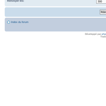
Renvoyer les:
Index du forum
Développé par
ph
Trad