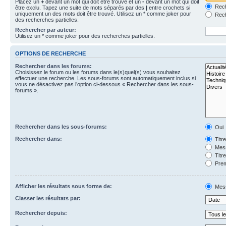
Placez un
+
devant un mot qui doit être trouvé et un
-
devant un mot qui doit
Rech
être exclu. Tapez une suite de mots séparés par des
|
entre crochets si
uniquement un des mots doit être trouvé. Utilisez un * comme joker pour
Rech
des recherches partielles.
Rechercher par auteur:
Utilisez un * comme joker pour des recherches partielles.
OPTIONS DE RECHERCHE
Rechercher dans les forums:
Choisissez le forum ou les forums dans le(s)quel(s) vous souhaitez
effectuer une recherche. Les sous-forums sont automatiquement inclus si
vous ne désactivez pas l’option ci-dessous « Rechercher dans les sous-
forums ».
Rechercher dans les sous-forums:
Oui
Rechercher dans:
Titr
Mess
Titr
Prem
Afficher les résultats sous forme de:
Mes
Classer les résultats par:
Rechercher depuis: