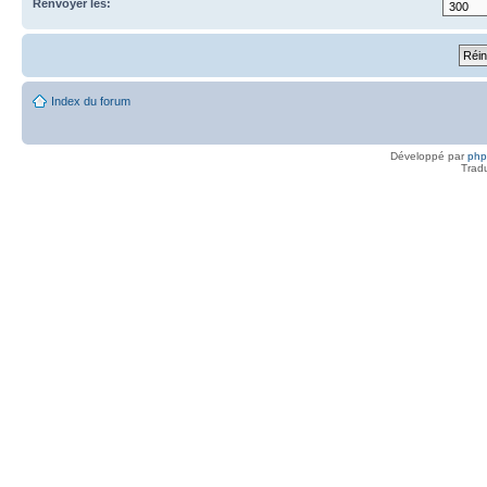
Renvoyer les:
Index du forum
Développé par
ph
Trad