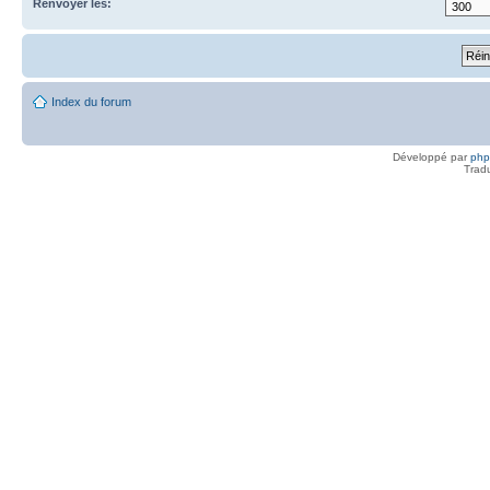
Renvoyer les:
Index du forum
Développé par
ph
Trad