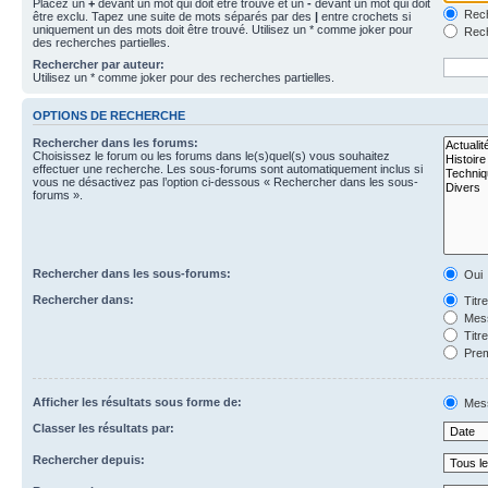
Placez un
+
devant un mot qui doit être trouvé et un
-
devant un mot qui doit
Rech
être exclu. Tapez une suite de mots séparés par des
|
entre crochets si
uniquement un des mots doit être trouvé. Utilisez un * comme joker pour
Rech
des recherches partielles.
Rechercher par auteur:
Utilisez un * comme joker pour des recherches partielles.
OPTIONS DE RECHERCHE
Rechercher dans les forums:
Choisissez le forum ou les forums dans le(s)quel(s) vous souhaitez
effectuer une recherche. Les sous-forums sont automatiquement inclus si
vous ne désactivez pas l’option ci-dessous « Rechercher dans les sous-
forums ».
Rechercher dans les sous-forums:
Oui
Rechercher dans:
Titr
Mess
Titr
Prem
Afficher les résultats sous forme de:
Mes
Classer les résultats par:
Rechercher depuis: