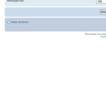
Renvoyer les:
Index du forum
Développé par
ph
Trad