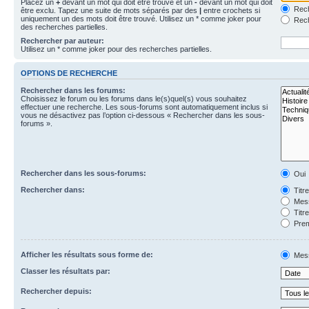
Placez un
+
devant un mot qui doit être trouvé et un
-
devant un mot qui doit
Rech
être exclu. Tapez une suite de mots séparés par des
|
entre crochets si
uniquement un des mots doit être trouvé. Utilisez un * comme joker pour
Rech
des recherches partielles.
Rechercher par auteur:
Utilisez un * comme joker pour des recherches partielles.
OPTIONS DE RECHERCHE
Rechercher dans les forums:
Choisissez le forum ou les forums dans le(s)quel(s) vous souhaitez
effectuer une recherche. Les sous-forums sont automatiquement inclus si
vous ne désactivez pas l’option ci-dessous « Rechercher dans les sous-
forums ».
Rechercher dans les sous-forums:
Oui
Rechercher dans:
Titr
Mess
Titr
Prem
Afficher les résultats sous forme de:
Mes
Classer les résultats par:
Rechercher depuis: