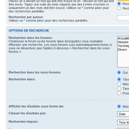
Placez un
+
devant un mot qui doit être trouvé et un
-
devant un mot qui doit
Rech
être exclu. Tapez une suite de mots séparés par des
|
entre crochets si
uniquement un des mots doit être trouvé. Utilisez un * comme joker pour
Rech
des recherches partielles.
Rechercher par auteur:
Utilisez un * comme joker pour des recherches partielles.
OPTIONS DE RECHERCHE
Rechercher dans les forums:
Choisissez le forum ou les forums dans le(s)quel(s) vous souhaitez
effectuer une recherche. Les sous-forums sont automatiquement inclus si
vous ne désactivez pas l’option ci-dessous « Rechercher dans les sous-
forums ».
Rechercher dans les sous-forums:
Oui
Rechercher dans:
Titr
Mess
Titr
Prem
Afficher les résultats sous forme de:
Mes
Classer les résultats par:
Rechercher depuis: