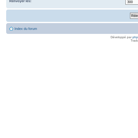
Renvoyer les:
Index du forum
Développé par
ph
Trad