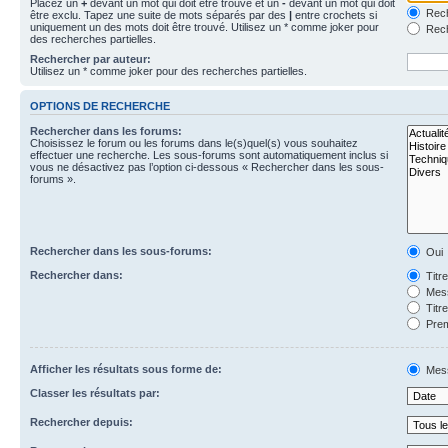
Placez un
+
devant un mot qui doit être trouvé et un
-
devant un mot qui doit
Rech
être exclu. Tapez une suite de mots séparés par des
|
entre crochets si
uniquement un des mots doit être trouvé. Utilisez un * comme joker pour
Rech
des recherches partielles.
Rechercher par auteur:
Utilisez un * comme joker pour des recherches partielles.
OPTIONS DE RECHERCHE
Rechercher dans les forums:
Choisissez le forum ou les forums dans le(s)quel(s) vous souhaitez
effectuer une recherche. Les sous-forums sont automatiquement inclus si
vous ne désactivez pas l’option ci-dessous « Rechercher dans les sous-
forums ».
Rechercher dans les sous-forums:
Oui
Rechercher dans:
Titr
Mess
Titr
Prem
Afficher les résultats sous forme de:
Mes
Classer les résultats par:
Rechercher depuis: