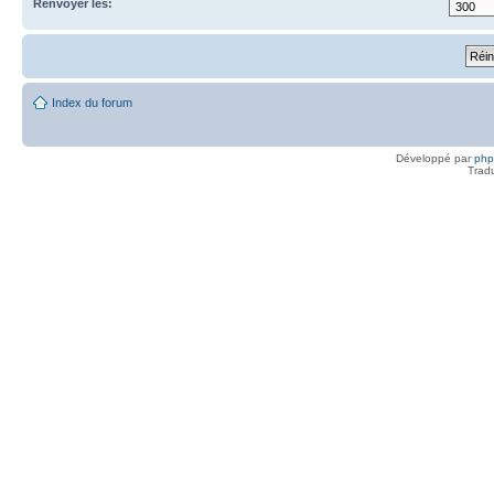
Renvoyer les:
Index du forum
Développé par
ph
Trad