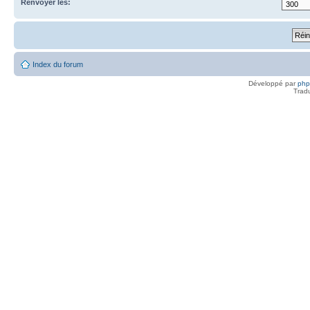
Renvoyer les:
Index du forum
Développé par
ph
Trad