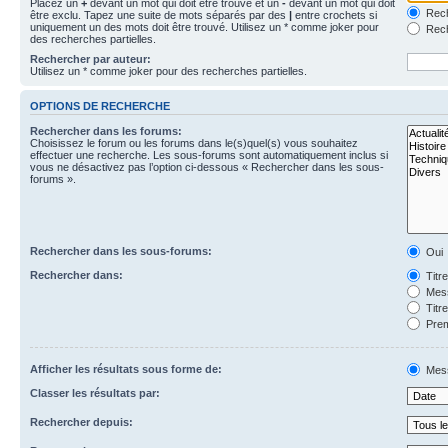
Placez un
+
devant un mot qui doit être trouvé et un
-
devant un mot qui doit
Rech
être exclu. Tapez une suite de mots séparés par des
|
entre crochets si
uniquement un des mots doit être trouvé. Utilisez un * comme joker pour
Rech
des recherches partielles.
Rechercher par auteur:
Utilisez un * comme joker pour des recherches partielles.
OPTIONS DE RECHERCHE
Rechercher dans les forums:
Choisissez le forum ou les forums dans le(s)quel(s) vous souhaitez
effectuer une recherche. Les sous-forums sont automatiquement inclus si
vous ne désactivez pas l’option ci-dessous « Rechercher dans les sous-
forums ».
Rechercher dans les sous-forums:
Oui
Rechercher dans:
Titr
Mess
Titr
Prem
Afficher les résultats sous forme de:
Mes
Classer les résultats par:
Rechercher depuis: