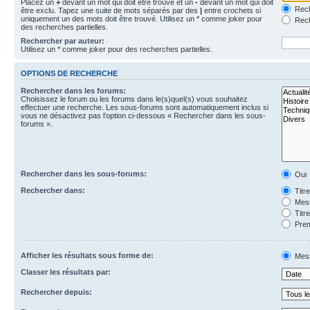
Placez un
+
devant un mot qui doit être trouvé et un
-
devant un mot qui doit
Rech
être exclu. Tapez une suite de mots séparés par des
|
entre crochets si
uniquement un des mots doit être trouvé. Utilisez un * comme joker pour
Rech
des recherches partielles.
Rechercher par auteur:
Utilisez un * comme joker pour des recherches partielles.
OPTIONS DE RECHERCHE
Rechercher dans les forums:
Choisissez le forum ou les forums dans le(s)quel(s) vous souhaitez
effectuer une recherche. Les sous-forums sont automatiquement inclus si
vous ne désactivez pas l’option ci-dessous « Rechercher dans les sous-
forums ».
Rechercher dans les sous-forums:
Oui
Rechercher dans:
Titr
Mess
Titr
Prem
Afficher les résultats sous forme de:
Mes
Classer les résultats par:
Rechercher depuis: