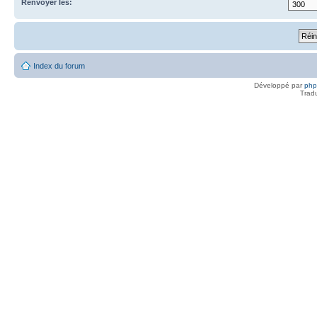
Renvoyer les:
Index du forum
Développé par
ph
Trad