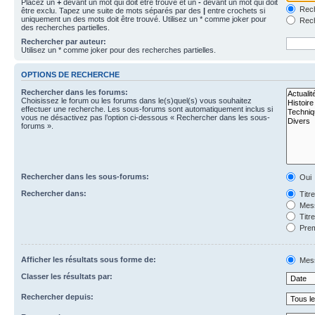
Placez un
+
devant un mot qui doit être trouvé et un
-
devant un mot qui doit
Rech
être exclu. Tapez une suite de mots séparés par des
|
entre crochets si
uniquement un des mots doit être trouvé. Utilisez un * comme joker pour
Rech
des recherches partielles.
Rechercher par auteur:
Utilisez un * comme joker pour des recherches partielles.
OPTIONS DE RECHERCHE
Rechercher dans les forums:
Choisissez le forum ou les forums dans le(s)quel(s) vous souhaitez
effectuer une recherche. Les sous-forums sont automatiquement inclus si
vous ne désactivez pas l’option ci-dessous « Rechercher dans les sous-
forums ».
Rechercher dans les sous-forums:
Oui
Rechercher dans:
Titr
Mess
Titr
Prem
Afficher les résultats sous forme de:
Mes
Classer les résultats par:
Rechercher depuis: