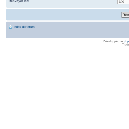
Renvoyer les:
Index du forum
Développé par
ph
Trad