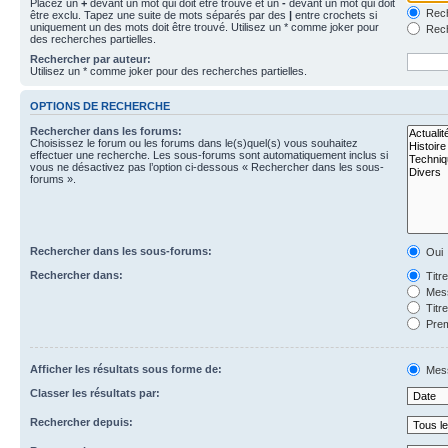
Placez un
+
devant un mot qui doit être trouvé et un
-
devant un mot qui doit
Rech
être exclu. Tapez une suite de mots séparés par des
|
entre crochets si
uniquement un des mots doit être trouvé. Utilisez un * comme joker pour
Rech
des recherches partielles.
Rechercher par auteur:
Utilisez un * comme joker pour des recherches partielles.
OPTIONS DE RECHERCHE
Rechercher dans les forums:
Choisissez le forum ou les forums dans le(s)quel(s) vous souhaitez
effectuer une recherche. Les sous-forums sont automatiquement inclus si
vous ne désactivez pas l’option ci-dessous « Rechercher dans les sous-
forums ».
Rechercher dans les sous-forums:
Oui
Rechercher dans:
Titr
Mess
Titr
Prem
Afficher les résultats sous forme de:
Mes
Classer les résultats par:
Rechercher depuis: