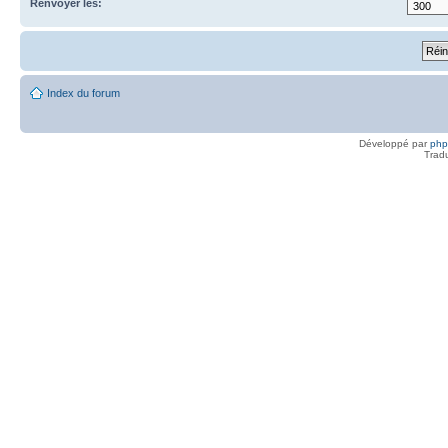
Renvoyer les:
Index du forum
Développé par
ph
Trad