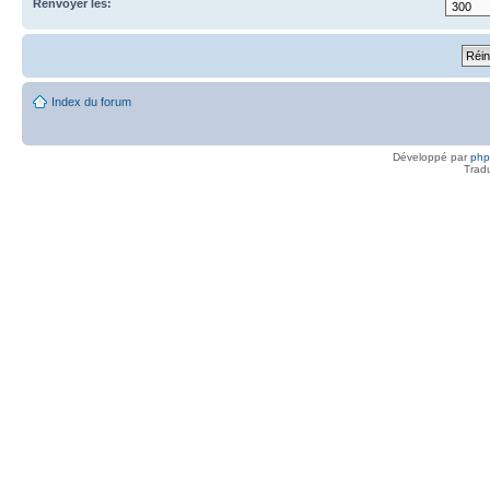
Renvoyer les:
Index du forum
Développé par
ph
Trad