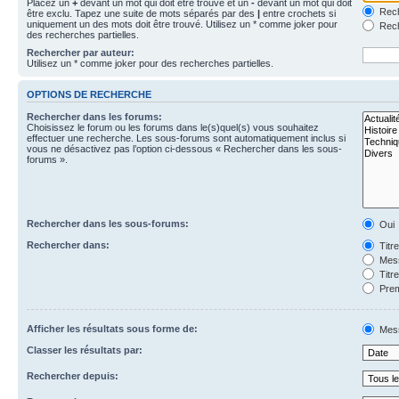
Placez un
+
devant un mot qui doit être trouvé et un
-
devant un mot qui doit
Rech
être exclu. Tapez une suite de mots séparés par des
|
entre crochets si
uniquement un des mots doit être trouvé. Utilisez un * comme joker pour
Rech
des recherches partielles.
Rechercher par auteur:
Utilisez un * comme joker pour des recherches partielles.
OPTIONS DE RECHERCHE
Rechercher dans les forums:
Choisissez le forum ou les forums dans le(s)quel(s) vous souhaitez
effectuer une recherche. Les sous-forums sont automatiquement inclus si
vous ne désactivez pas l’option ci-dessous « Rechercher dans les sous-
forums ».
Rechercher dans les sous-forums:
Oui
Rechercher dans:
Titr
Mess
Titr
Prem
Afficher les résultats sous forme de:
Mes
Classer les résultats par:
Rechercher depuis: