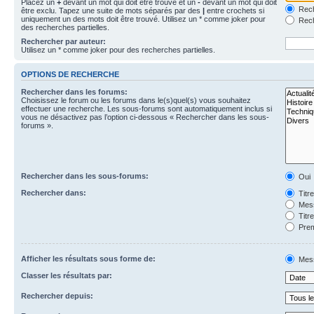
Placez un
+
devant un mot qui doit être trouvé et un
-
devant un mot qui doit
Rech
être exclu. Tapez une suite de mots séparés par des
|
entre crochets si
uniquement un des mots doit être trouvé. Utilisez un * comme joker pour
Rech
des recherches partielles.
Rechercher par auteur:
Utilisez un * comme joker pour des recherches partielles.
OPTIONS DE RECHERCHE
Rechercher dans les forums:
Choisissez le forum ou les forums dans le(s)quel(s) vous souhaitez
effectuer une recherche. Les sous-forums sont automatiquement inclus si
vous ne désactivez pas l’option ci-dessous « Rechercher dans les sous-
forums ».
Rechercher dans les sous-forums:
Oui
Rechercher dans:
Titr
Mess
Titr
Prem
Afficher les résultats sous forme de:
Mes
Classer les résultats par:
Rechercher depuis: