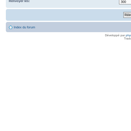
Renvoyer les:
Index du forum
Développé par
ph
Trad