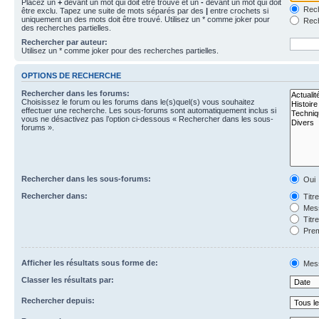
Placez un
+
devant un mot qui doit être trouvé et un
-
devant un mot qui doit
Rech
être exclu. Tapez une suite de mots séparés par des
|
entre crochets si
uniquement un des mots doit être trouvé. Utilisez un * comme joker pour
Rech
des recherches partielles.
Rechercher par auteur:
Utilisez un * comme joker pour des recherches partielles.
OPTIONS DE RECHERCHE
Rechercher dans les forums:
Choisissez le forum ou les forums dans le(s)quel(s) vous souhaitez
effectuer une recherche. Les sous-forums sont automatiquement inclus si
vous ne désactivez pas l’option ci-dessous « Rechercher dans les sous-
forums ».
Rechercher dans les sous-forums:
Oui
Rechercher dans:
Titr
Mess
Titr
Prem
Afficher les résultats sous forme de:
Mes
Classer les résultats par:
Rechercher depuis: