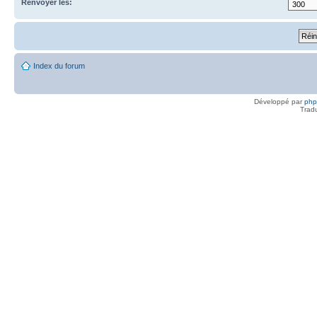
Renvoyer les:
Index du forum
Développé par
ph
Trad