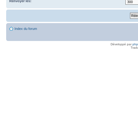
Renvoyer les:
Index du forum
Développé par
ph
Trad