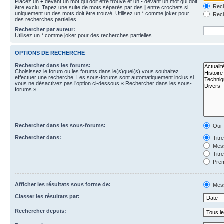
Placez un
+
devant un mot qui doit être trouvé et un
-
devant un mot qui doit
Rech
être exclu. Tapez une suite de mots séparés par des
|
entre crochets si
uniquement un des mots doit être trouvé. Utilisez un * comme joker pour
Rech
des recherches partielles.
Rechercher par auteur:
Utilisez un * comme joker pour des recherches partielles.
OPTIONS DE RECHERCHE
Rechercher dans les forums:
Choisissez le forum ou les forums dans le(s)quel(s) vous souhaitez
effectuer une recherche. Les sous-forums sont automatiquement inclus si
vous ne désactivez pas l’option ci-dessous « Rechercher dans les sous-
forums ».
Rechercher dans les sous-forums:
Oui
Rechercher dans:
Titr
Mess
Titr
Prem
Afficher les résultats sous forme de:
Mes
Classer les résultats par:
Rechercher depuis: