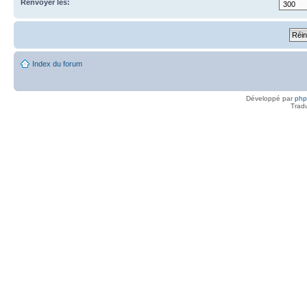
Renvoyer les:
Index du forum
Développé par
ph
Trad