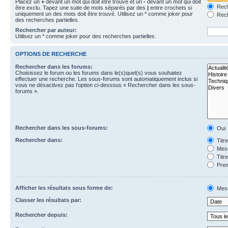
Placez un
+
devant un mot qui doit être trouvé et un
-
devant un mot qui doit
Rech
être exclu. Tapez une suite de mots séparés par des
|
entre crochets si
uniquement un des mots doit être trouvé. Utilisez un * comme joker pour
Rech
des recherches partielles.
Rechercher par auteur:
Utilisez un * comme joker pour des recherches partielles.
OPTIONS DE RECHERCHE
Rechercher dans les forums:
Choisissez le forum ou les forums dans le(s)quel(s) vous souhaitez
effectuer une recherche. Les sous-forums sont automatiquement inclus si
vous ne désactivez pas l’option ci-dessous « Rechercher dans les sous-
forums ».
Rechercher dans les sous-forums:
Oui
Rechercher dans:
Titr
Mess
Titr
Prem
Afficher les résultats sous forme de:
Mes
Classer les résultats par:
Rechercher depuis: