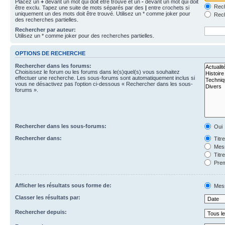
Placez un
+
devant un mot qui doit être trouvé et un
-
devant un mot qui doit
Rech
être exclu. Tapez une suite de mots séparés par des
|
entre crochets si
uniquement un des mots doit être trouvé. Utilisez un * comme joker pour
Rech
des recherches partielles.
Rechercher par auteur:
Utilisez un * comme joker pour des recherches partielles.
OPTIONS DE RECHERCHE
Rechercher dans les forums:
Choisissez le forum ou les forums dans le(s)quel(s) vous souhaitez
effectuer une recherche. Les sous-forums sont automatiquement inclus si
vous ne désactivez pas l’option ci-dessous « Rechercher dans les sous-
forums ».
Rechercher dans les sous-forums:
Oui
Rechercher dans:
Titr
Mess
Titr
Prem
Afficher les résultats sous forme de:
Mes
Classer les résultats par:
Rechercher depuis: