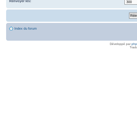
Renvoyer les:
Index du forum
Développé par
ph
Trad