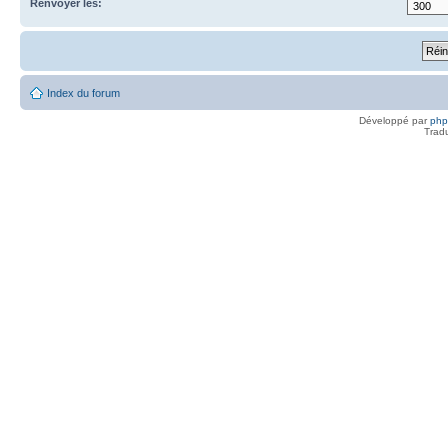
Renvoyer les:
Index du forum
Développé par
ph
Trad