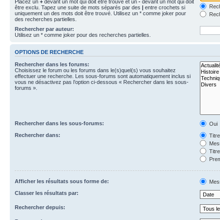
Placez un
+
devant un mot qui doit être trouvé et un
-
devant un mot qui doit
Rech
être exclu. Tapez une suite de mots séparés par des
|
entre crochets si
uniquement un des mots doit être trouvé. Utilisez un * comme joker pour
Rech
des recherches partielles.
Rechercher par auteur:
Utilisez un * comme joker pour des recherches partielles.
OPTIONS DE RECHERCHE
Rechercher dans les forums:
Choisissez le forum ou les forums dans le(s)quel(s) vous souhaitez
effectuer une recherche. Les sous-forums sont automatiquement inclus si
vous ne désactivez pas l’option ci-dessous « Rechercher dans les sous-
forums ».
Rechercher dans les sous-forums:
Oui
Rechercher dans:
Titr
Mess
Titr
Prem
Afficher les résultats sous forme de:
Mes
Classer les résultats par:
Rechercher depuis: