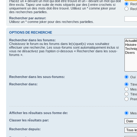
Placez un
+
devant un mot qui doit être trouvé et un
-
devant un mot qui doit
Rech
être exclu. Tapez une suite de mots séparés par des
|
entre crochets si
uniquement un des mots doit être trouvé. Utilisez un * comme joker pour
Rech
des recherches partielles.
Rechercher par auteur:
Utilisez un * comme joker pour des recherches partielles.
OPTIONS DE RECHERCHE
Rechercher dans les forums:
Choisissez le forum ou les forums dans le(s)quel(s) vous souhaitez
effectuer une recherche. Les sous-forums sont automatiquement inclus si
vous ne désactivez pas l’option ci-dessous « Rechercher dans les sous-
forums ».
Rechercher dans les sous-forums:
Oui
Rechercher dans:
Titr
Mess
Titr
Prem
Afficher les résultats sous forme de:
Mes
Classer les résultats par:
Rechercher depuis: