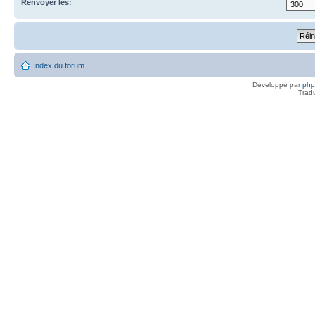
Renvoyer les:
Index du forum
Développé par
ph
Trad