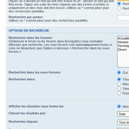
Placez un
+
devant un mot qui doit être trouvé et un
-
devant un mot qui doit
Rech
être exclu. Tapez une suite de mots séparés par des
|
entre crochets si
uniquement un des mots doit être trouvé. Utilisez un * comme joker pour
Rech
des recherches partielles.
Rechercher par auteur:
Utilisez un * comme joker pour des recherches partielles.
OPTIONS DE RECHERCHE
Rechercher dans les forums:
Choisissez le forum ou les forums dans le(s)quel(s) vous souhaitez
effectuer une recherche. Les sous-forums sont automatiquement inclus si
vous ne désactivez pas l’option ci-dessous « Rechercher dans les sous-
forums ».
Rechercher dans les sous-forums:
Oui
Rechercher dans:
Titr
Mess
Titr
Prem
Afficher les résultats sous forme de:
Mes
Classer les résultats par:
Rechercher depuis: