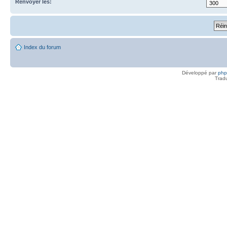
Renvoyer les:
Index du forum
Développé par
ph
Trad