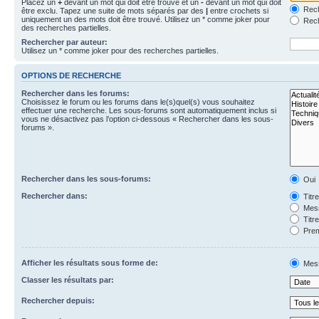
Placez un
+
devant un mot qui doit être trouvé et un
-
devant un mot qui doit
Rech
être exclu. Tapez une suite de mots séparés par des
|
entre crochets si
uniquement un des mots doit être trouvé. Utilisez un * comme joker pour
Rech
des recherches partielles.
Rechercher par auteur:
Utilisez un * comme joker pour des recherches partielles.
OPTIONS DE RECHERCHE
Rechercher dans les forums:
Choisissez le forum ou les forums dans le(s)quel(s) vous souhaitez
effectuer une recherche. Les sous-forums sont automatiquement inclus si
vous ne désactivez pas l’option ci-dessous « Rechercher dans les sous-
forums ».
Rechercher dans les sous-forums:
Oui
Rechercher dans:
Titr
Mess
Titr
Prem
Afficher les résultats sous forme de:
Mes
Classer les résultats par:
Rechercher depuis: