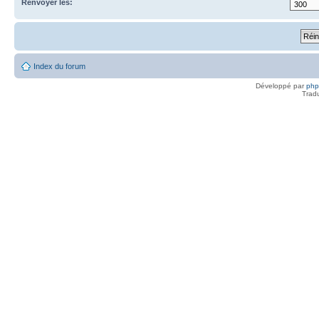
Renvoyer les:
Index du forum
Développé par
ph
Trad