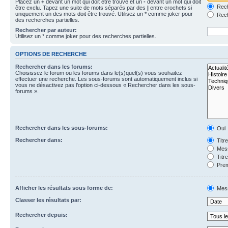
Placez un
+
devant un mot qui doit être trouvé et un
-
devant un mot qui doit
Rech
être exclu. Tapez une suite de mots séparés par des
|
entre crochets si
uniquement un des mots doit être trouvé. Utilisez un * comme joker pour
Rech
des recherches partielles.
Rechercher par auteur:
Utilisez un * comme joker pour des recherches partielles.
OPTIONS DE RECHERCHE
Rechercher dans les forums:
Choisissez le forum ou les forums dans le(s)quel(s) vous souhaitez
effectuer une recherche. Les sous-forums sont automatiquement inclus si
vous ne désactivez pas l’option ci-dessous « Rechercher dans les sous-
forums ».
Rechercher dans les sous-forums:
Oui
Rechercher dans:
Titr
Mess
Titr
Prem
Afficher les résultats sous forme de:
Mes
Classer les résultats par:
Rechercher depuis: