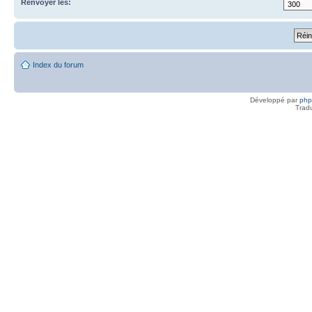
Renvoyer les:
Index du forum
Développé par
ph
Trad