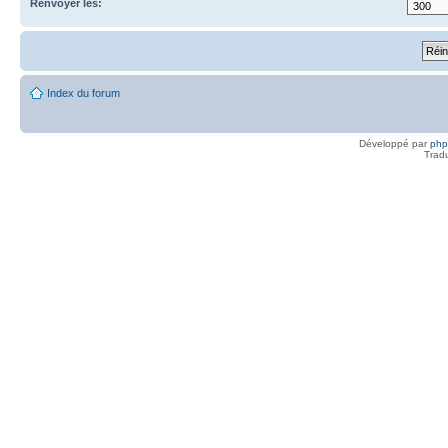
Renvoyer les:
Index du forum
Développé par
ph
Trad