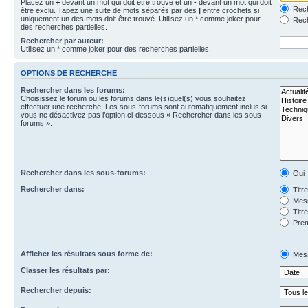
Placez un
+
devant un mot qui doit être trouvé et un
-
devant un mot qui doit
Rech
être exclu. Tapez une suite de mots séparés par des
|
entre crochets si
uniquement un des mots doit être trouvé. Utilisez un * comme joker pour
Rech
des recherches partielles.
Rechercher par auteur:
Utilisez un * comme joker pour des recherches partielles.
OPTIONS DE RECHERCHE
Rechercher dans les forums:
Choisissez le forum ou les forums dans le(s)quel(s) vous souhaitez
effectuer une recherche. Les sous-forums sont automatiquement inclus si
vous ne désactivez pas l’option ci-dessous « Rechercher dans les sous-
forums ».
Rechercher dans les sous-forums:
Oui
Rechercher dans:
Titr
Mess
Titr
Prem
Afficher les résultats sous forme de:
Mes
Classer les résultats par:
Rechercher depuis: