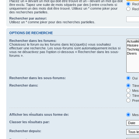
Placez un
+
devant un mot qui doit être trouvé et un
-
devant un mot qui doit
Rech
être exclu. Tapez une suite de mots séparés par des
|
entre crochets si
uniquement un des mots doit être trouvé. Utilisez un * comme joker pour
Rech
des recherches partielles.
Rechercher par auteur:
Utilisez un * comme joker pour des recherches partielles.
OPTIONS DE RECHERCHE
Rechercher dans les forums:
Choisissez le forum ou les forums dans le(s)quel(s) vous souhaitez
effectuer une recherche. Les sous-forums sont automatiquement inclus si
vous ne désactivez pas l’option ci-dessous « Rechercher dans les sous-
forums ».
Rechercher dans les sous-forums:
Oui
Rechercher dans:
Titr
Mess
Titr
Prem
Afficher les résultats sous forme de:
Mes
Classer les résultats par:
Rechercher depuis: