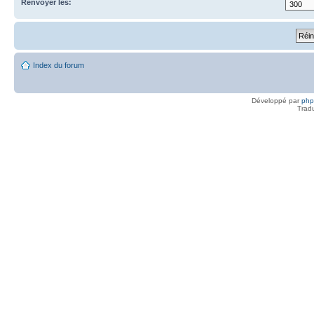
Renvoyer les:
Index du forum
Développé par
ph
Trad