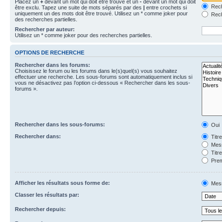
Placez un
+
devant un mot qui doit être trouvé et un
-
devant un mot qui doit
Rech
être exclu. Tapez une suite de mots séparés par des
|
entre crochets si
uniquement un des mots doit être trouvé. Utilisez un * comme joker pour
Rech
des recherches partielles.
Rechercher par auteur:
Utilisez un * comme joker pour des recherches partielles.
OPTIONS DE RECHERCHE
Rechercher dans les forums:
Choisissez le forum ou les forums dans le(s)quel(s) vous souhaitez
effectuer une recherche. Les sous-forums sont automatiquement inclus si
vous ne désactivez pas l’option ci-dessous « Rechercher dans les sous-
forums ».
Rechercher dans les sous-forums:
Oui
Rechercher dans:
Titr
Mess
Titr
Prem
Afficher les résultats sous forme de:
Mes
Classer les résultats par:
Rechercher depuis: