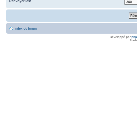
Renvoyer les:
Index du forum
Développé par
ph
Trad