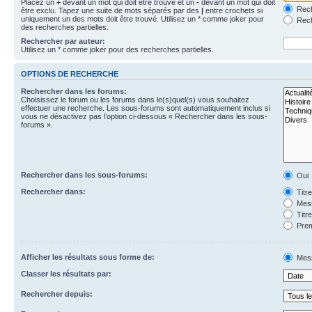
Placez un
+
devant un mot qui doit être trouvé et un
-
devant un mot qui doit
Rech
être exclu. Tapez une suite de mots séparés par des
|
entre crochets si
uniquement un des mots doit être trouvé. Utilisez un * comme joker pour
Rech
des recherches partielles.
Rechercher par auteur:
Utilisez un * comme joker pour des recherches partielles.
OPTIONS DE RECHERCHE
Rechercher dans les forums:
Choisissez le forum ou les forums dans le(s)quel(s) vous souhaitez
effectuer une recherche. Les sous-forums sont automatiquement inclus si
vous ne désactivez pas l’option ci-dessous « Rechercher dans les sous-
forums ».
Rechercher dans les sous-forums:
Oui
Rechercher dans:
Titr
Mess
Titr
Prem
Afficher les résultats sous forme de:
Mes
Classer les résultats par:
Rechercher depuis: