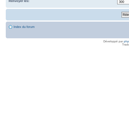
Renvoyer les:
Index du forum
Développé par
ph
Trad