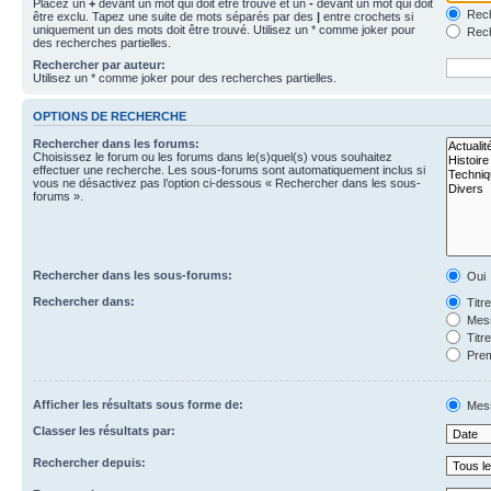
Placez un
+
devant un mot qui doit être trouvé et un
-
devant un mot qui doit
Rech
être exclu. Tapez une suite de mots séparés par des
|
entre crochets si
uniquement un des mots doit être trouvé. Utilisez un * comme joker pour
Rech
des recherches partielles.
Rechercher par auteur:
Utilisez un * comme joker pour des recherches partielles.
OPTIONS DE RECHERCHE
Rechercher dans les forums:
Choisissez le forum ou les forums dans le(s)quel(s) vous souhaitez
effectuer une recherche. Les sous-forums sont automatiquement inclus si
vous ne désactivez pas l’option ci-dessous « Rechercher dans les sous-
forums ».
Rechercher dans les sous-forums:
Oui
Rechercher dans:
Titr
Mess
Titr
Prem
Afficher les résultats sous forme de:
Mes
Classer les résultats par:
Rechercher depuis: