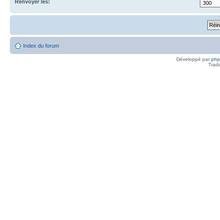
Renvoyer les:
Index du forum
Développé par
ph
Trad