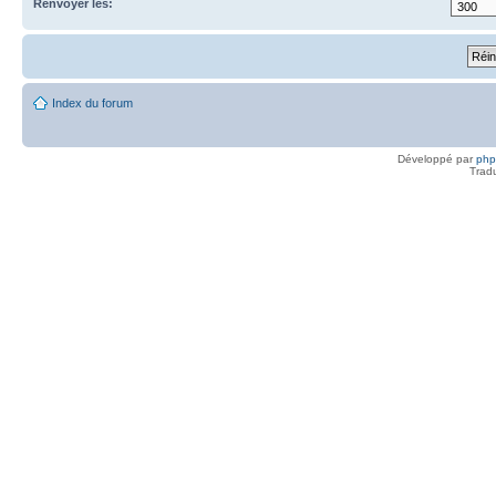
Renvoyer les:
Index du forum
Développé par
ph
Trad