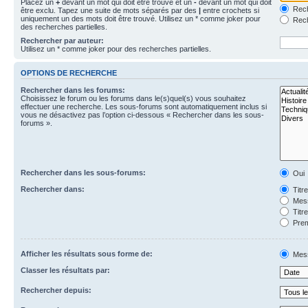
Placez un
+
devant un mot qui doit être trouvé et un
-
devant un mot qui doit
Rech
être exclu. Tapez une suite de mots séparés par des
|
entre crochets si
uniquement un des mots doit être trouvé. Utilisez un * comme joker pour
Rech
des recherches partielles.
Rechercher par auteur:
Utilisez un * comme joker pour des recherches partielles.
OPTIONS DE RECHERCHE
Rechercher dans les forums:
Choisissez le forum ou les forums dans le(s)quel(s) vous souhaitez
effectuer une recherche. Les sous-forums sont automatiquement inclus si
vous ne désactivez pas l’option ci-dessous « Rechercher dans les sous-
forums ».
Rechercher dans les sous-forums:
Oui
Rechercher dans:
Titr
Mess
Titr
Prem
Afficher les résultats sous forme de:
Mes
Classer les résultats par:
Rechercher depuis: