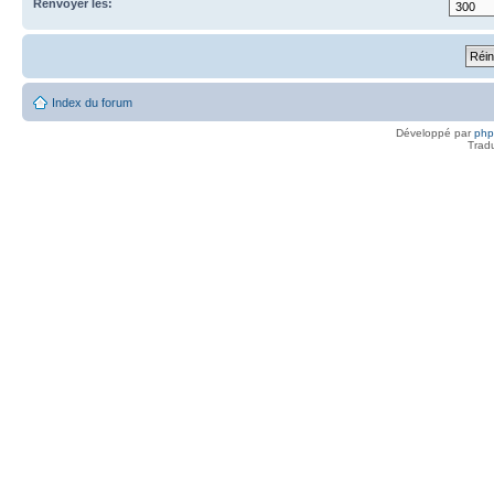
Renvoyer les:
Index du forum
Développé par
ph
Trad