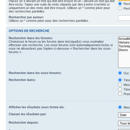
Placez un
+
devant un mot qui doit être trouvé et un
-
devant un mot qui doit
Rech
être exclu. Tapez une suite de mots séparés par des
|
entre crochets si
uniquement un des mots doit être trouvé. Utilisez un * comme joker pour
Rech
des recherches partielles.
Rechercher par auteur:
Utilisez un * comme joker pour des recherches partielles.
OPTIONS DE RECHERCHE
Rechercher dans les forums:
Choisissez le forum ou les forums dans le(s)quel(s) vous souhaitez
effectuer une recherche. Les sous-forums sont automatiquement inclus si
vous ne désactivez pas l’option ci-dessous « Rechercher dans les sous-
forums ».
Rechercher dans les sous-forums:
Oui
Rechercher dans:
Titr
Mess
Titr
Prem
Afficher les résultats sous forme de:
Mes
Classer les résultats par:
Rechercher depuis: