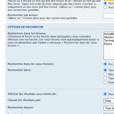
Placez un
+
devant un mot qui doit être trouvé et un
-
devant un mot qui doit
Rech
être exclu. Tapez une suite de mots séparés par des
|
entre crochets si
uniquement un des mots doit être trouvé. Utilisez un * comme joker pour
Rech
des recherches partielles.
Rechercher par auteur:
Utilisez un * comme joker pour des recherches partielles.
OPTIONS DE RECHERCHE
Rechercher dans les forums:
Choisissez le forum ou les forums dans le(s)quel(s) vous souhaitez
effectuer une recherche. Les sous-forums sont automatiquement inclus si
vous ne désactivez pas l’option ci-dessous « Rechercher dans les sous-
forums ».
Rechercher dans les sous-forums:
Oui
Rechercher dans:
Titr
Mess
Titr
Prem
Afficher les résultats sous forme de:
Mes
Classer les résultats par:
Rechercher depuis: