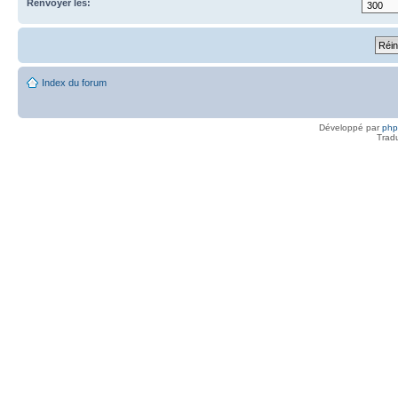
Renvoyer les:
Index du forum
Développé par
ph
Trad