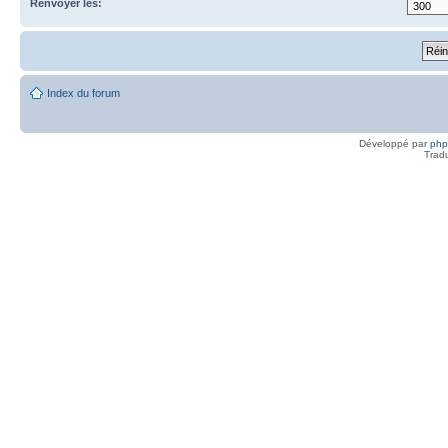
Renvoyer les:
Index du forum
Développé par
ph
Trad