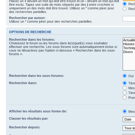
Placez un
+
devant un mot qui doit être trouvé et un
-
devant un mot qui doit
Rech
être exclu. Tapez une suite de mots séparés par des
|
entre crochets si
uniquement un des mots doit être trouvé. Utilisez un * comme joker pour
Rech
des recherches partielles.
Rechercher par auteur:
Utilisez un * comme joker pour des recherches partielles.
OPTIONS DE RECHERCHE
Rechercher dans les forums:
Choisissez le forum ou les forums dans le(s)quel(s) vous souhaitez
effectuer une recherche. Les sous-forums sont automatiquement inclus si
vous ne désactivez pas l’option ci-dessous « Rechercher dans les sous-
forums ».
Rechercher dans les sous-forums:
Oui
Rechercher dans:
Titr
Mess
Titr
Prem
Afficher les résultats sous forme de:
Mes
Classer les résultats par:
Rechercher depuis: