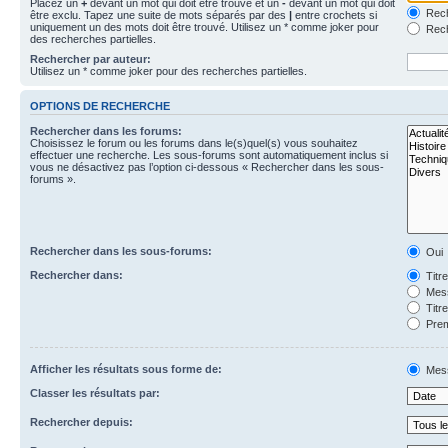
Placez un
+
devant un mot qui doit être trouvé et un
-
devant un mot qui doit
Rech
être exclu. Tapez une suite de mots séparés par des
|
entre crochets si
uniquement un des mots doit être trouvé. Utilisez un * comme joker pour
Rech
des recherches partielles.
Rechercher par auteur:
Utilisez un * comme joker pour des recherches partielles.
OPTIONS DE RECHERCHE
Rechercher dans les forums:
Choisissez le forum ou les forums dans le(s)quel(s) vous souhaitez
effectuer une recherche. Les sous-forums sont automatiquement inclus si
vous ne désactivez pas l’option ci-dessous « Rechercher dans les sous-
forums ».
Rechercher dans les sous-forums:
Oui
Rechercher dans:
Titr
Mess
Titr
Prem
Afficher les résultats sous forme de:
Mes
Classer les résultats par:
Rechercher depuis: