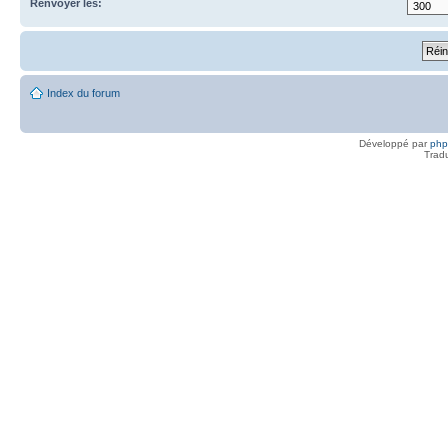
Renvoyer les:
Index du forum
Développé par
ph
Trad