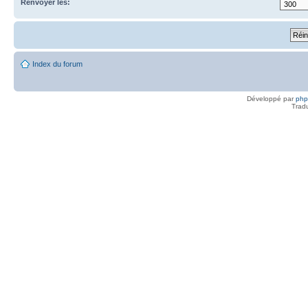
Renvoyer les:
Index du forum
Développé par
ph
Trad