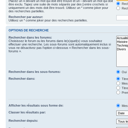
Placez un
+
devant un mot qui doit être trouvé et un
-
devant un mot qui doit
Rech
être exclu. Tapez une suite de mots séparés par des
|
entre crochets si
uniquement un des mots doit être trouvé. Utilisez un * comme joker pour
Rech
des recherches partielles.
Rechercher par auteur:
Utilisez un * comme joker pour des recherches partielles.
OPTIONS DE RECHERCHE
Rechercher dans les forums:
Choisissez le forum ou les forums dans le(s)quel(s) vous souhaitez
effectuer une recherche. Les sous-forums sont automatiquement inclus si
vous ne désactivez pas l’option ci-dessous « Rechercher dans les sous-
forums ».
Rechercher dans les sous-forums:
Oui
Rechercher dans:
Titr
Mess
Titr
Prem
Afficher les résultats sous forme de:
Mes
Classer les résultats par:
Rechercher depuis: