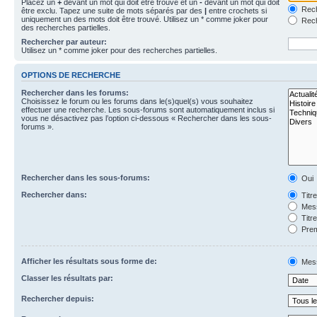
Placez un
+
devant un mot qui doit être trouvé et un
-
devant un mot qui doit
Rech
être exclu. Tapez une suite de mots séparés par des
|
entre crochets si
uniquement un des mots doit être trouvé. Utilisez un * comme joker pour
Rech
des recherches partielles.
Rechercher par auteur:
Utilisez un * comme joker pour des recherches partielles.
OPTIONS DE RECHERCHE
Rechercher dans les forums:
Choisissez le forum ou les forums dans le(s)quel(s) vous souhaitez
effectuer une recherche. Les sous-forums sont automatiquement inclus si
vous ne désactivez pas l’option ci-dessous « Rechercher dans les sous-
forums ».
Rechercher dans les sous-forums:
Oui
Rechercher dans:
Titr
Mess
Titr
Prem
Afficher les résultats sous forme de:
Mes
Classer les résultats par:
Rechercher depuis: