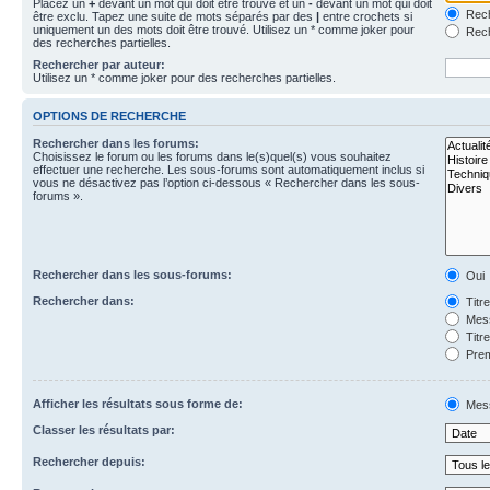
Placez un
+
devant un mot qui doit être trouvé et un
-
devant un mot qui doit
Rech
être exclu. Tapez une suite de mots séparés par des
|
entre crochets si
uniquement un des mots doit être trouvé. Utilisez un * comme joker pour
Rech
des recherches partielles.
Rechercher par auteur:
Utilisez un * comme joker pour des recherches partielles.
OPTIONS DE RECHERCHE
Rechercher dans les forums:
Choisissez le forum ou les forums dans le(s)quel(s) vous souhaitez
effectuer une recherche. Les sous-forums sont automatiquement inclus si
vous ne désactivez pas l’option ci-dessous « Rechercher dans les sous-
forums ».
Rechercher dans les sous-forums:
Oui
Rechercher dans:
Titr
Mess
Titr
Prem
Afficher les résultats sous forme de:
Mes
Classer les résultats par:
Rechercher depuis: