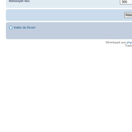
Renvoyer les:
Index du forum
Développé par
ph
Trad