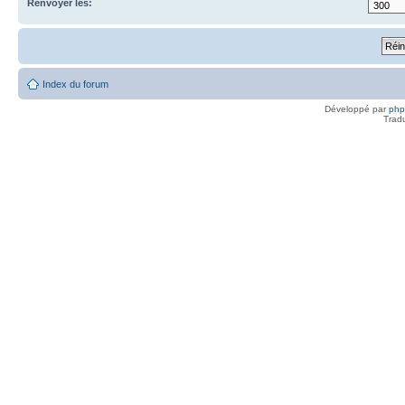
Renvoyer les:
Index du forum
Développé par
ph
Trad