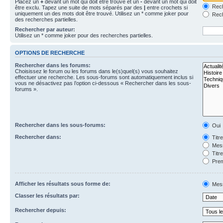
Placez un
+
devant un mot qui doit être trouvé et un
-
devant un mot qui doit
Rech
être exclu. Tapez une suite de mots séparés par des
|
entre crochets si
uniquement un des mots doit être trouvé. Utilisez un * comme joker pour
Rech
des recherches partielles.
Rechercher par auteur:
Utilisez un * comme joker pour des recherches partielles.
OPTIONS DE RECHERCHE
Rechercher dans les forums:
Choisissez le forum ou les forums dans le(s)quel(s) vous souhaitez
effectuer une recherche. Les sous-forums sont automatiquement inclus si
vous ne désactivez pas l’option ci-dessous « Rechercher dans les sous-
forums ».
Rechercher dans les sous-forums:
Oui
Rechercher dans:
Titr
Mess
Titr
Prem
Afficher les résultats sous forme de:
Mes
Classer les résultats par:
Rechercher depuis: