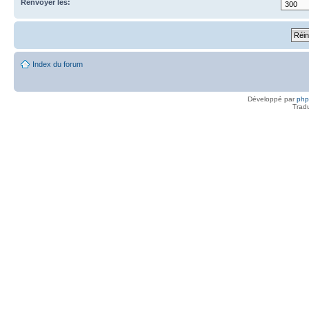
Renvoyer les:
Index du forum
Développé par
ph
Trad