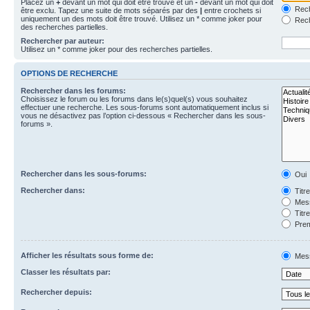
Placez un
+
devant un mot qui doit être trouvé et un
-
devant un mot qui doit
Rech
être exclu. Tapez une suite de mots séparés par des
|
entre crochets si
uniquement un des mots doit être trouvé. Utilisez un * comme joker pour
Rech
des recherches partielles.
Rechercher par auteur:
Utilisez un * comme joker pour des recherches partielles.
OPTIONS DE RECHERCHE
Rechercher dans les forums:
Choisissez le forum ou les forums dans le(s)quel(s) vous souhaitez
effectuer une recherche. Les sous-forums sont automatiquement inclus si
vous ne désactivez pas l’option ci-dessous « Rechercher dans les sous-
forums ».
Rechercher dans les sous-forums:
Oui
Rechercher dans:
Titr
Mess
Titr
Prem
Afficher les résultats sous forme de:
Mes
Classer les résultats par:
Rechercher depuis: